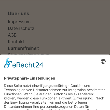
Über uns:
Impressum
Datenschutz
AGB
Kontakt
Barrierefreiheit
Studienreisen News
Veranstalter:
Ameropa Reisen
Bavaria Fernreisen
Berge & Meer
Gebeco
Hauser exkursionen
Meiers Weltreisen