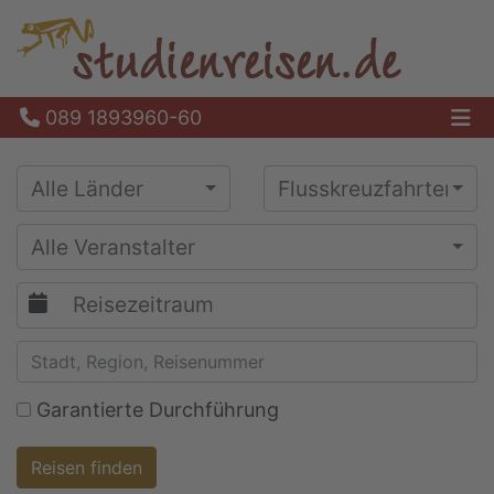
089 1893960-60
Ha
Alle Länder
Flusskreuzfahrten
Alle Veranstalter
Garantierte Durchführung
Reisen finden