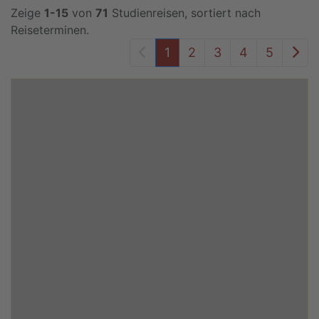
Zeige
1-15
von
71
Studienreisen, sortiert nach
Reiseterminen.
Vorheriger Seite
Näc
1
2
3
4
5