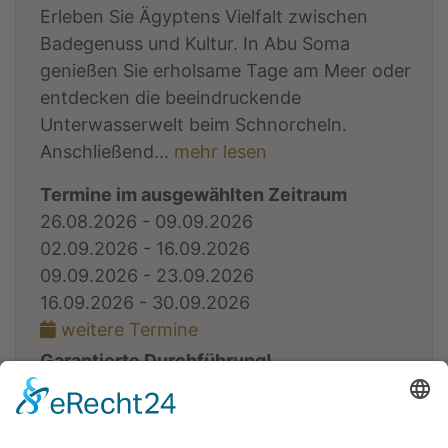
Erleben Sie Ägyptens Vielfalt zwischen
Badegenuss und Kultur. In Abu Soma
genießen Sie erholsame Tage am Meer oder
entdecken die beeindruckende
Unterwasserwelt beim Schnorcheln.
Anschließend...
mehr lesen
Termine im ausgewählten Zeitraum
26.08.2026 - 09.09.2026
02.09.2026 - 16.09.2026
09.09.2026 - 23.09.2026
16.09.2026 - 30.09.2026
weitere Termine
Garantierte Durchführung!
ab € 949