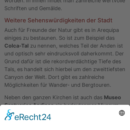
worden. In ihnen findet man zahlreiche wertvolle
Schriften und Gemälde.
Weitere Sehenswürdigkeiten der Stadt
Auch für Freunde der Natur gibt es in Arequipa
einiges zu bestaunen. So ist zum Beispiel das
Colca-Tal
zu nennen, welches Teil der Anden ist
und optisch sehr eindrucksvoll daherkommt. Der
Grund dafür ist die rekordverdächtige Tiefe des
Tals, es handelt sich hierbei um den zweittiefsten
Canyon der Welt. Dort gibt es zahlreiche
Möglichkeiten für Wander- und Bergtouren.
Neben den ganzen Kirchen ist auch das
Museo
Santuarios Andinos
ein bedeutsames Museum
der Stadt, in welchem Fundstücke aus dem
Bereich der Archäologie Südamerikas besichtigt
werden können.