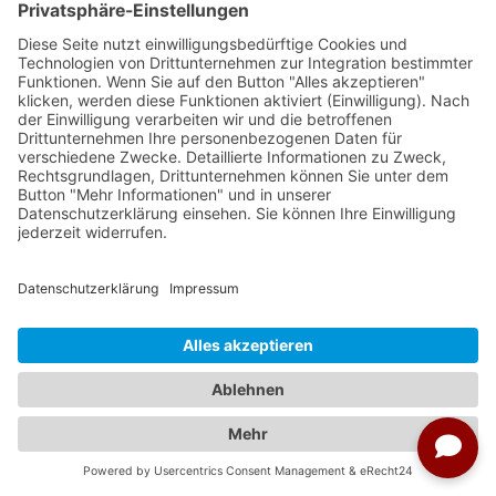
Weitere Reisen nach Peru
Kein Bild gefunden
Weitere Städte aus Peru
Lima
Trujillo
Chiclayo
Cusco (Cuzco)
Ica
Juliaca