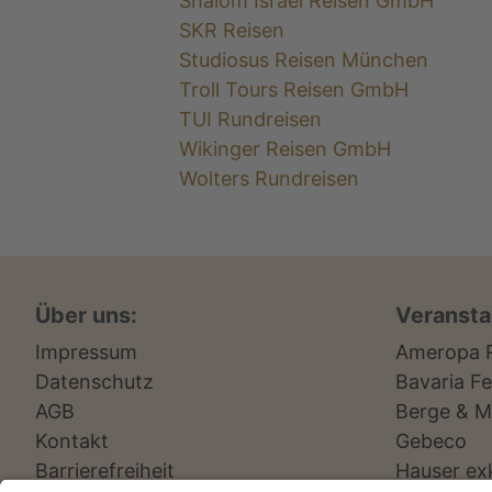
Shalom Israel Reisen GmbH
SKR Reisen
Studiosus Reisen München
Troll Tours Reisen GmbH
TUI Rundreisen
Wikinger Reisen GmbH
Wolters Rundreisen
Über uns:
Veranstal
Impressum
Ameropa 
Datenschutz
Bavaria Fe
AGB
Berge & M
Kontakt
Gebeco
Barrierefreiheit
Hauser ex