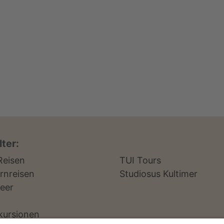
ter:
Reisen
TUI Tours
rnreisen
Studiosus Kultimer
eer
kursionen