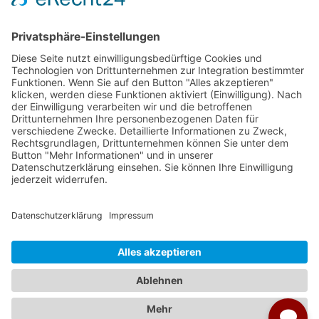
Veranstalter:
Ameropa Reisen
Bavaria Fernreisen
Berge & Meer
Gebeco
Hauser exkursionen
Meiers Weltreisen
Nicko Cruises
SKR
Studiosus
Wikinger Reisen
TUI Tours
Studiosus Kultimer
© Studienreisen.de 2026