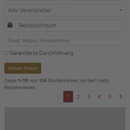
Alle Veranstalter
Garantierte Durchführung
Reisen finden
Zeige
1-15
von
114
Studienreisen, sortiert nach
Reiseterminen.
Vorheriger Seite
Näc
1
2
3
4
5