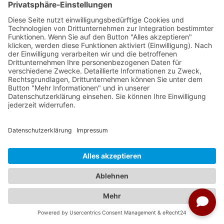
Busreise Island intensiv - Wolters
Rundreisen
Reise-Nr: 263545
Mit tosenden Wasserfällen, treibenden
Eisbergen, tiefen Fjorden und heißen
Quellen erleben Sie ein faszinierendes
Naturschauspiel.
Termine im ausgewählten Zeitraum
16.08.2026 - 30.08.2026
23.08.2026 - 06.09.2026
30.08.2026 - 13.09.2026