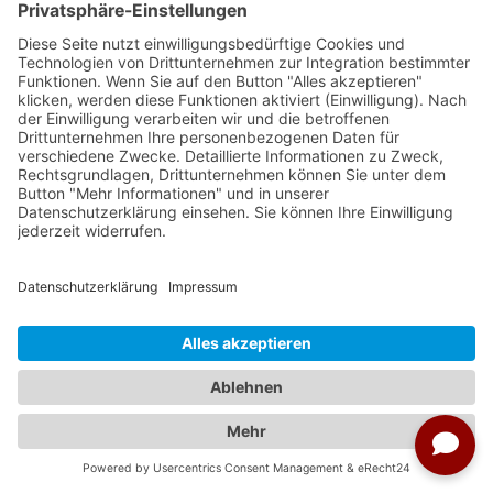
Weitere Reisen nach Mexiko
Kein Bild gefunden
Weitere Städte aus Mexiko
Mexico City
Guadalajara
Puebla
Acapulco de Juárez
Mérida
Chihuahua