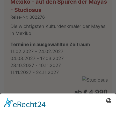
Mexiko - auf den Spuren der Mayas
- Studiosus
Reise-Nr: 302276
Die wichtigsten Kulturdenkmäler der Mayas
in Mexiko
Termine im ausgewählten Zeitraum
11.02.2027 - 24.02.2027
04.03.2027 - 17.03.2027
28.10.2027 - 10.11.2027
11.11.2027 - 24.11.2027
ab € 4.990
Reisedetails