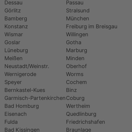
Dessau
Passau
Görlitz
Stralsund
Bamberg
München
Konstanz
Freiburg im Breisgau
Wismar
Willingen
Goslar
Gotha
Lüneburg
Marburg
Meißen
Minden
Neustadt/Weinstr.
Oberhof
Wernigerode
Worms
Speyer
Cochem
Bernkastel-Kues
Binz
Garmisch-Partenkirchen
Coburg
Bad Homburg
Wertheim
Eisenach
Quedlinburg
Fulda
Friedrichshafen
Bad Kissingen
Braunlage