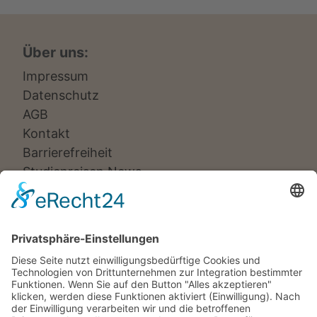
Über uns:
Impressum
Datenschutz
AGB
Kontakt
Barrierefreiheit
Studienreisen News
Veranstalter:
Ameropa Reisen
Bavaria Fernreisen
Berge & Meer
Gebeco
Hauser exkursionen