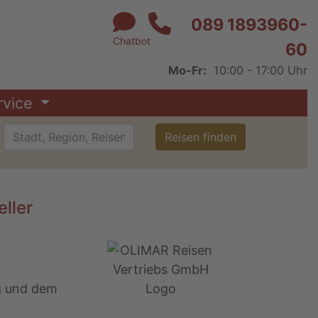
089 1893960-
Chatbot
60
Mo-Fr:
10:00 - 17:00 Uhr
rvice
Reisen finden
ller
ng und dem