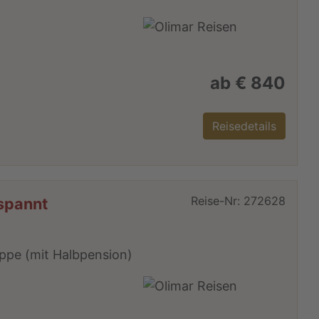
m
ab € 840
Reisedetails
Reise-Nr: 272628
tspannt
uppe (mit Halbpension)
m