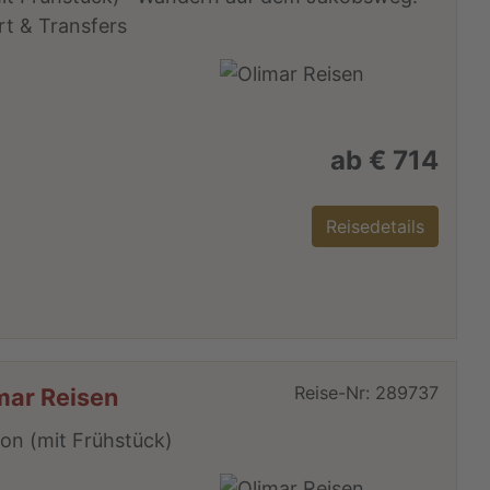
t & Transfers
m
ab € 714
Reisedetails
Reise-Nr: 289737
imar Reisen
ion (mit Frühstück)
m