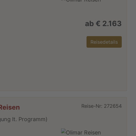
ab € 2.163
Reisedetails
Reise-Nr: 272654
Reisen
egung lt. Programm)
m