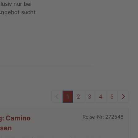
lusiv nur bei
 Angebot sucht
Vorheriger Seite
Näch
1
2
3
4
5
Reise-Nr: 272548
g: Camino
isen