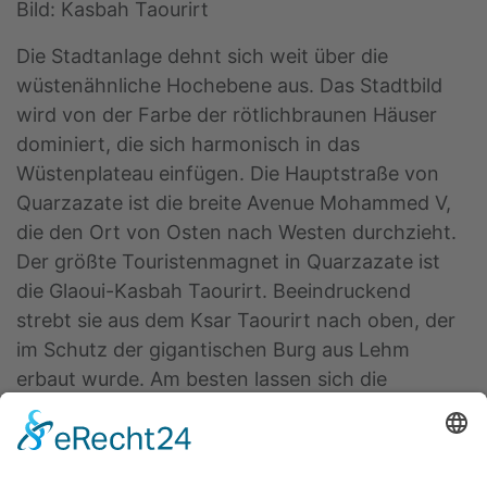
Bild: Kasbah Taourirt
Die Stadtanlage dehnt sich weit über die
wüstenähnliche Hochebene aus. Das Stadtbild
wird von der Farbe der rötlichbraunen Häuser
dominiert, die sich harmonisch in das
Wüstenplateau einfügen. Die Hauptstraße von
Quarzazate ist die breite Avenue Mohammed V,
die den Ort von Osten nach Westen durchzieht.
Der größte Touristenmagnet in Quarzazate ist
die Glaoui-Kasbah Taourirt. Beeindruckend
strebt sie aus dem Ksar Taourirt nach oben, der
im Schutz der gigantischen Burg aus Lehm
erbaut wurde. Am besten lassen sich die
verschachtelten Gassen des Dorfes aus Lehm bei
einem ausgedehnten Spaziergang erkunden. Die
Kasbah selbst zählt zu den größten in Marokko