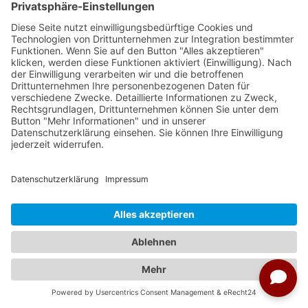
und war Residenz und Amtssitz eines Khalifa des
El Glaoui.
Das Gemach der Favoritin ist von
besonderer Pracht
Im Inneren der Kasbah erwarten die Besucher
neben sehr vielen Wohnräumen auch prachtvolle
Säle im Stil der maurischen Architektur, die
Repräsentationszwecken dienten. An den
Außenwänden beeindruckt der umfangreiche
Zierrat der Berber, das aus geometrischen
Motiven besteht.
Bild: Kasbah Intarsien
Bestimmte Räume der Kasbah wurden restauriert
und können von Touristen angeschaut werden.