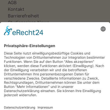
AGB
Kontakt
Barrierefreiheit
Studienreisen News
Veranstalter:
Ameropa Reisen
Bavaria Fernreisen
Berge & Meer
Gebeco
Hauser exkursionen
Meiers Weltreisen
Nicko Cruises
SKR
Studiosus
Wikinger Reisen