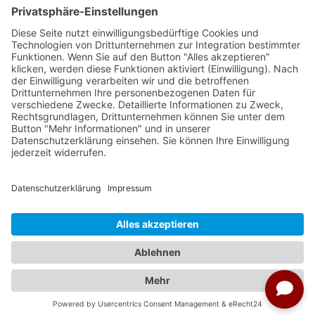
Ameropa Reisen
Bavaria Fernreisen
Berge & Meer
Gebeco
Hauser exkursionen
Meiers Weltreisen
Nicko Cruises
SKR
Studiosus
Wikinger Reisen
TUI Tours
Studiosus Kultimer
© Studienreisen.de 2026