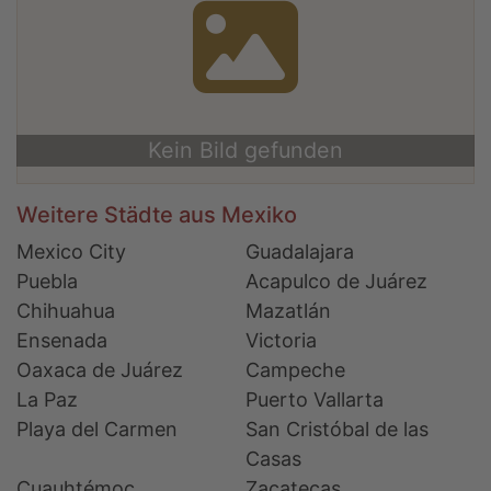
Kein Bild gefunden
Weitere Städte aus Mexiko
Mexico City
Guadalajara
Puebla
Acapulco de Juárez
Chihuahua
Mazatlán
Ensenada
Victoria
Oaxaca de Juárez
Campeche
La Paz
Puerto Vallarta
Playa del Carmen
San Cristóbal de las
Casas
Cuauhtémoc
Zacatecas