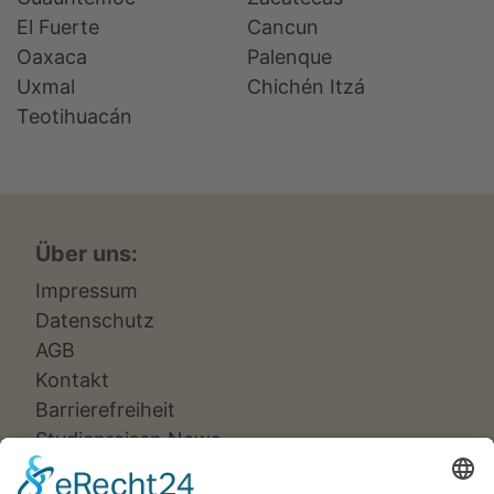
El Fuerte
Cancun
Oaxaca
Palenque
Uxmal
Chichén Itzá
Teotihuacán
Über uns:
Impressum
Datenschutz
AGB
Kontakt
Barrierefreiheit
Studienreisen News