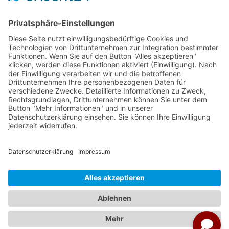
Veranstalter:
Ameropa Reisen
Bavaria Fernreisen
Berge & Meer
Gebeco
Hauser exkursionen
Meiers Weltreisen
Nicko Cruises
SKR
Studiosus
Wikinger Reisen
TUI Tours
Studiosus Kultimer
© Studienreisen.de 2026