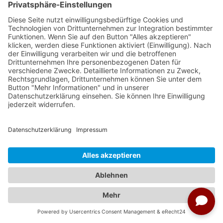
größte gotische Festung. Während des
Dreizehnjährigen Krieges wurde das Schloss
Marienburg vom Deutschen Orden an ihre
kaiserlichen Soldaten aus Böhmen verpfändet.
Sie verkauften die Burg 1457 anstelle von
Entschädigungen an König Kasimir IV. von Polen.
Die Burganlage besteht seit fast 230 Jahren
ununterbrochen aus drei Schlössern. Das
Vorschloss diente als Verteidigungsbollwerk, im
Hochschloss war der Stützpunkt der
Ordensritter und im Mittelschloss war die
Verwaltung des Ordens und des Landes
untergebracht. Als klassisches Beispiel einer
mittelalterlichen Festung ist es die größte
Ziegelsteinburg der Welt und eine der
eindrucksvollsten ihrer Art in Europa. Während
des zweiten Welt-Krieges wurde das Schloss zu