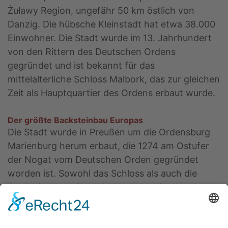
Żuławy Region, ungefähr 50 km östlich von
Danzig. Die hübsche Kleinstadt hat etwa 38.000
Einwohner. Die Stadt wurde im 13. Jahrhundert
von den Rittern des Deutschen Ordens
gegründet und ist bekannt für das
mittelalterliche Schloss Malbork, das zur gleichen
Zeit als Hauptquartier des Ordens erbaut wurde.
Der größte Backsteinbau Europas
Die Stadt wurde in Preußen um die Ordensburg
Marienburg herum erbaut, die 1274 am Ostufer
der Nogat vom Deutschen Orden gegründet
worden ist. Sowohl das Schloss als auch die
Stadt sind nach ihrer Schutzpatronin, der
Jungfrau Maria benannt. Diese befestigte Burg
war Sitz des Deutschen Ordens und Europas