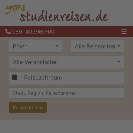
089 1893960-60
Ha
Polen
Alle Reisearten
Alle Veranstalter
Reisen finden