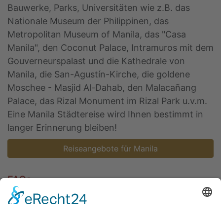
Bauwerke, Parks, Universitäten wie z.B. das
Nationale Museum der Philippinen, das
Metropolitan Museum of Manila, das "Casa
Manila", den Coconut Palace, Intramuros mit dem
Gouverneurspalast und die Kathedrale von
Manila, die San-Agustín-Kirche, die goldene
Moschee - Masjid Al-Dahab, den Malacañang
Palace, das Rizal Monument im Rizal Park u.v.m.
Eine Manila Städtereise wird Ihnen bestimmt in
langer Erinnerung bleiben!
Reiseangebote für Manila
FAQs
Mit welchem Veranstalter kann ich in das
Land Philippinen reisen?