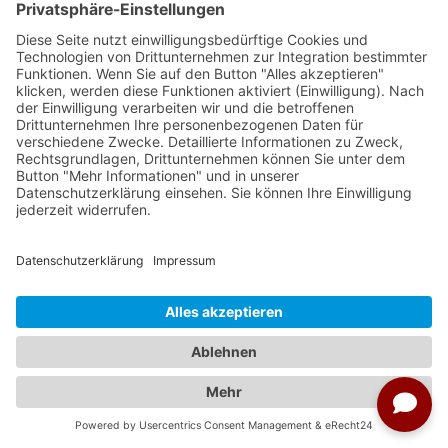
Mit folgenen Veranstaltern können Sie in
das Land Philippinen reisen:
Ikarus Tours
Meiers Weltreisen
SKR Reisen
DIAMIR Erlebnisreisen
Hauser exkursionen
Reisen mit Sinnen
Wikinger Reisen
Mehr erfahren
Was sind die Top Sehenswürdigkeiten des