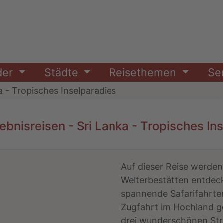
der
Städte
Reisethemen
Se
a - Tropisches Inselparadies
ebnisreisen - Sri Lanka - Tropisches In
Auf dieser Reise werde
Welterbestätten entdeck
spannende Safarifahrten
Zugfahrt im Hochland 
drei wunderschönen Str