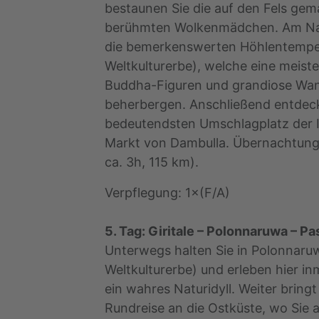
bestaunen Sie die auf den Fels gem
berühmten Wolkenmädchen. Am Na
die bemerkenswerten Höhlentempe
Weltkulturerbe), welche eine meis
Buddha-Figuren und grandiose Wa
beherbergen. Anschließend entdec
bedeutendsten Umschlagplatz der I
Markt von Dambulla. Übernachtung 
ca. 3h, 115 km).
Verpflegung: 1×(F/A)
5. Tag: Giritale – Polonnaruwa – P
Unterwegs halten Sie in Polonnar
Weltkulturerbe) und erleben hier in
ein wahres Naturidyll. Weiter bringt
Rundreise an die Ostküste, wo Sie