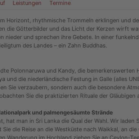
auf
Leistungen
Termine
 Horizont, rhythmische Trommeln erklingen und der
n die Götterbilder und das Licht der Kerzen wirft wa
n nieder und sprechen ihre Gebete. In einer funkelnd
Heiligtum des Landes – ein Zahn Buddhas.
tädte Polonnaruwa und Kandy, die bemerkenswerten 
ya und die niederländische Festung in Galle (alles U
 Sie verzaubern, sondern auch die besondere Atmo
achten Sie die praktizierten Rituale der Gläubigen a
Nationalpark und palmengesäumte Strände
, hat man in Sri Lanka die Qual der Wahl. Wir laden 
rt Sie die Reise an die Westküste nach Waikkal, an di
en Wanderung im Hochland ziehen Sie an Ceylon-Tee