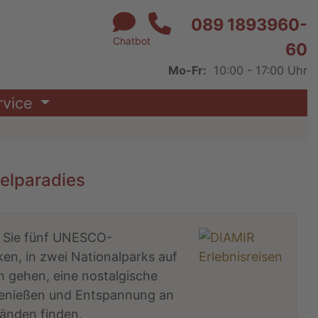
089 1893960-
Chatbot
60
Mo-Fr:
10:00 - 17:00 Uhr
rvice
selparadies
n Sie fünf UNESCO-
en, in zwei Nationalparks auf
 gehen, eine nostalgische
genießen und Entspannung an
änden finden.