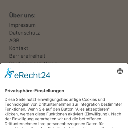
Über uns:
Impressum
Datenschutz
AGB
Kontakt
Barrierefreiheit
Studienreisen News
Veranstalter:
Ameropa Reisen
Bavaria Fernreisen
Berge & Meer
Gebeco
Hauser exkursionen
Meiers Weltreisen