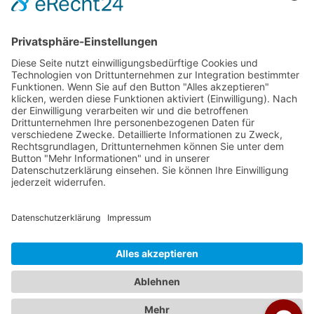
Veranstalter:
Ameropa Reisen
Bavaria Fernreisen
Berge & Meer
Gebeco
Hauser exkursionen
Meiers Weltreisen
Nicko Cruises
SKR
Studiosus
Wikinger Reisen
TUI Tours
Studiosus Kultimer
© Studienreisen.de 2026