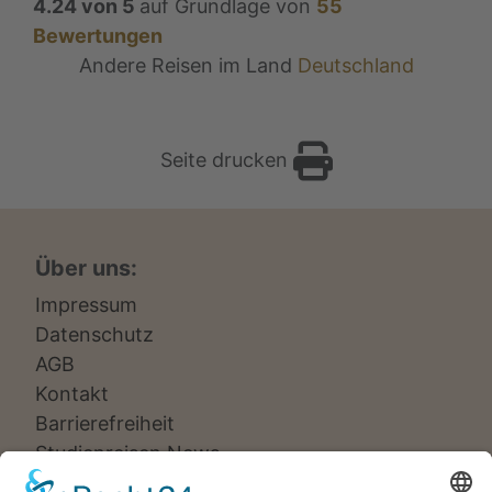
4.24
von
5
auf Grundlage von
55
Bewertungen
Andere Reisen im Land
Deutschland
Seite drucken
Über uns:
Impressum
Datenschutz
AGB
Kontakt
Barrierefreiheit
Studienreisen News