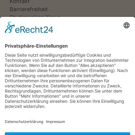
Kontakt
Barrierefreiheit
Studienreisen News
Veranstalter:
Ameropa Reisen
Bavaria Fernreisen
Berge & Meer
Gebeco
Hauser exkursionen
Meiers Weltreisen
Nicko Cruises
SKR
Studiosus
Wikinger Reisen
TUI Tours
Studiosus Kultimer