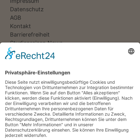
Impressum
Datenschutz
AGB
Kontakt
Barrierefreiheit
Studienreisen News
Veranstalter:
Ameropa Reisen
Bavaria Fernreisen
Berge & Meer
Gebeco
Hauser exkursionen
Meiers Weltreisen
Nicko Cruises
SKR
Studiosus