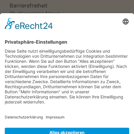
Barrierefreiheit
Studienreisen News
Veranstalter:
Ameropa Reisen
Bavaria Fernreisen
Berge & Meer
Gebeco
Hauser exkursionen
Meiers Weltreisen
Nicko Cruises
SKR
Studiosus
Wikinger Reisen
TUI Tours
Studiosus Kultimer