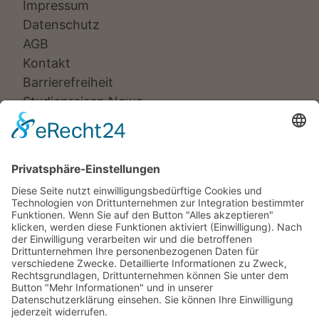
Impressum
Datenschutz
AGB
Kontakt
Barrierefreiheit
Studienreisen News
Veranstalter:
Ameropa Reisen
Bavaria Fernreisen
Berge & Meer
Gebeco
Hauser exkursionen
Meiers Weltreisen
Nicko Cruises
SKR
Studiosus