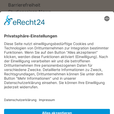
Barrierefreiheit
Studienreisen News
Veranstalter:
Ameropa Reisen
Bavaria Fernreisen
Berge & Meer
Gebeco
Hauser exkursionen
Meiers Weltreisen
Nicko Cruises
SKR
Studiosus
Wikinger Reisen
TUI Tours
Studiosus Kultimer