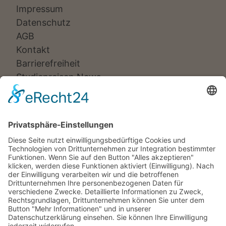
Impressum
Datenschutz
AGB
Kontakt
Barrierefreiheit
Studienreisen News
Veranstalter:
Ameropa Reisen
Bavaria Fernreisen
Berge & Meer
Gebeco
Hauser exkursionen
Meiers Weltreisen
Nicko Cruises
SKR