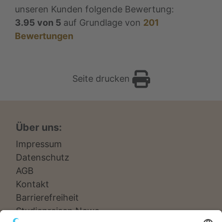
unseren Kunden folgende Bewertung:
3.95
von
5
auf Grundlage von
201
Bewertungen
Seite drucken
Über uns:
Impressum
Datenschutz
AGB
Kontakt
Barrierefreiheit
Studienreisen News