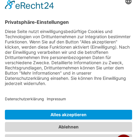
Veranstalter:
Ameropa Reisen
Bavaria Fernreisen
Berge & Meer
Gebeco
Hauser exkursionen
Meiers Weltreisen
Nicko Cruises
SKR
Studiosus
Wikinger Reisen
TUI Tours
Studiosus Kultimer
© Studienreisen.de 2026