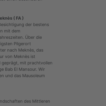
Meknès ( FA )
Besichtigung der bestens
en mit dem
hreszeiten. Über die
ligsten Pilgerort
iter nach Meknès, das
tur von Meknès ist
 geprägt, mit prachtvollen
e Bab El Mansour. Wir
ken und das Mausoleum
ndschaften des Mittleren