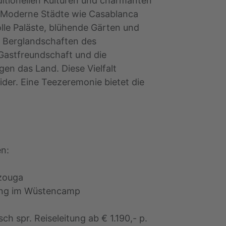
itionellen Kulturen und charmanten
b. Moderne Städte wie Casablanca
le Paläste, blühende Gärten und
n Berglandschaften des
Gastfreundschaft und die
ägen das Land. Diese Vielfalt
ider. Eine Teezeremonie bietet die
en:
rzouga
tung im Wüstencamp
ch spr. Reiseleitung ab € 1.190,- p.