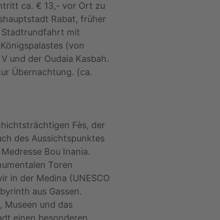
tritt ca. € 13,- vor Ort zu
shauptstadt Rabat, früher
Stadtrundfahrt mit
 Königspalastes (von
V und der Oudaia Kasbah.
zur Übernachtung. (ca.
hichtsträchtigen Fès, der
such des Aussichtspunktes
r Medresse Bou Inania.
onumentalen Toren
ir in der Medina (UNESCO
abyrinth aus Gassen.
, Museen und das
tadt einen besonderen