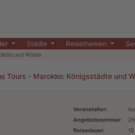
der
Städte
Reisethemen
Se
tädte und Wüste
us Tours - Marokko: Königsstädte und 
Veranstalter:
Ik
Angebotsnummer:
29
Reisedauer:
10