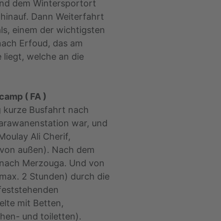
und dem Wintersportort
m hinauf. Dann Weiterfahrt
ls, einem der wichtigsten
nach Erfoud, das am
liegt, welche an die
camp ( FA )
 kurze Busfahrt nach
Karawanenstation war, und
oulay Ali Cherif,
 (von außen). Nach dem
s nach Merzouga. Und von
 max. 2 Stunden) durch die
feststehenden
lte mit Betten,
en- und toiletten).