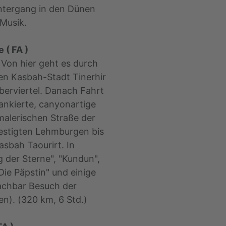
ntergang in den Dünen
Musik.
 ( FA )
Von hier geht es durch
en Kasbah-Stadt Tinerhir
berviertel. Danach Fahrt
lankierte, canyonartige
malerischen Straße der
festigten Lehmburgen bis
sbah Taourirt. In
 der Sterne", "Kundun",
Die Päpstin" und einige
machbar Besuch der
en). (320 km, 6 Std.)