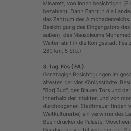
Minarett, von innen besichtigen (Ein
bezahlen). Dann Fahrt in die Lande
das Zentrum des Almohadenreichs. 
Besichtigung des Eingangstors des
außen), des Mausoleums Mohamed 
Weiterfahrt in die Königsstadt Fès 
280 km, 5 Std.)
3. Tag: Fès ( FA )
Ganztägige Besichtigungen im gesc
ältesten der vier Königsstädte. Be
"Borj Sud", des Blauen Tors und de
Innerhalb der intakten und von m
durchzogenen Stadtmauer finden w
Weltkulturerbe) ein verwirrendes L
Beeindruckende Paläste, Moscheen
Handwerkerviertel verleihen der S