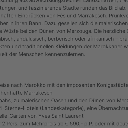
Mischung aus abwechslungsreichen Landschaften, trad
stungen und faszinierende Städte runden das Bild a
haften Eindrücken von Fès und Marrakesch. Prunkvol
her in ihren Bann. Dazu gesellen sich die malerische
se Wüste bei den Dünen von Merzouga. Die herzliche 
rabisch, andalusisch, berberisch oder afrikanisch – pr
ekten und traditionellen Kleidungen der Marokkaner w
gkeit der Menschen kennenzulernen.
rreise nach Marokko mit den imposanten Königsstädt
chenhafte Marrakesch
asbahs, zu malerischen Oasen und den Dünen von Me
 4-Sterne-Hotels (Landeskategorie), eine Übernach
elle-Gärten von Yves Saint Laurent
r 2 Pers. zum Mehrpreis ab € 590,- p.P. oder mit deuts