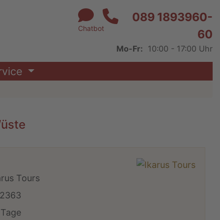
089 1893960-
Chatbot
60
Mo-Fr:
10:00 - 17:00 Uhr
rvice
Wüste
arus Tours
2363
 Tage