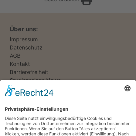
Über uns:
Impressum
Datenschutz
AGB
Kontakt
Barrierefreiheit
Studienreisen News
Veranstalter:
Ameropa Reisen
Bavaria Fernreisen
Berge & Meer
Gebeco