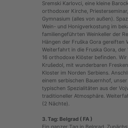
Sremski Karlovci, eine kleine Baro
orthodoxer Kirche, Priesterseminar
Gymnasium (alles von außen). Spaz
Wein- und Honigverkostung im bek
familiengeführten Weinkeller der Re
Hängen der Fruška Gora gereiften 
Weiterfahrt in die Fruska Gora, der
16 orthodoxe Klöster befinden. Wir
Krušedol, mit wunderbaren Fresken 
Kloster im Norden Serbiens. Anschli
einem serbischen Bauernhof, unse
typischen Spezialitäten aus der Voj
traditioneller Atmosphäre. Weiterfa
(2 Nächte).
3. Tag: Belgrad ( FA )
Ein ganzer Tag in Belgrad. Zunäch