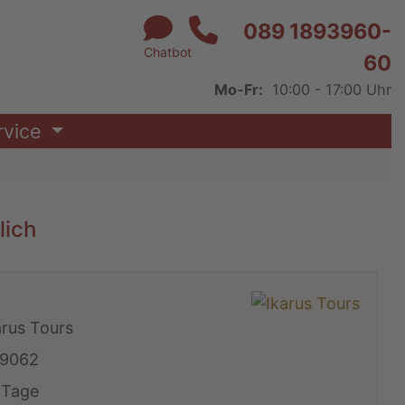
089 1893960-
Chatbot
60
Mo-Fr:
10:00 - 17:00 Uhr
rvice
lich
arus Tours
9062
 Tage