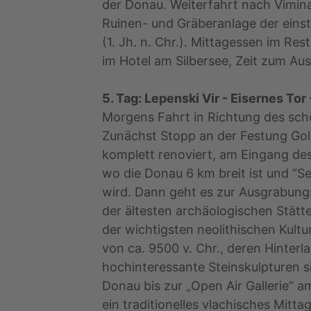
der Donau. Weiterfahrt nach Vimin
Ruinen- und Gräberanlage der eins
(1. Jh. n. Chr.). Mittagessen im Re
im Hotel am Silbersee, Zeit zum A
5. Tag: Lepenski Vir - Eisernes Tor 
Morgens Fahrt in Richtung des sch
Zunächst Stopp an der Festung Golu
komplett renoviert, am Eingang des
wo die Donau 6 km breit ist und “S
wird. Dann geht es zur Ausgrabungss
der ältesten archäologischen Stätt
der wichtigsten neolithischen Kult
von ca. 9500 v. Chr., deren Hinterl
hochinteressante Steinskulpturen s
Donau bis zur „Open Air Gallerie“ 
ein traditionelles vlachisches Mitt