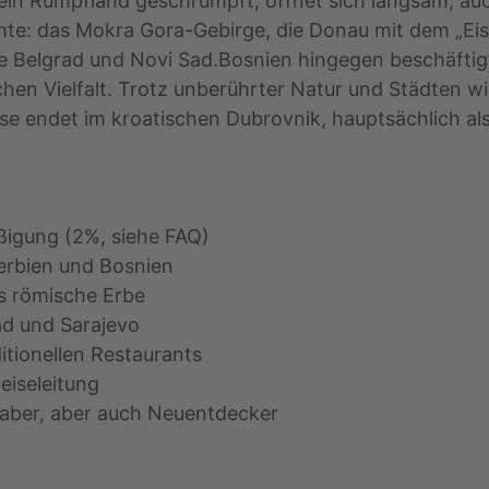
ein Rumpfland geschrumpft, öffnet sich langsam, auch
hte: das Mokra Gora-Gebirge, die Donau mit dem „Eis
e Belgrad und Novi Sad.Bosnien hingegen beschäftigt
hen Vielfalt. Trotz unberührter Natur und Städten wi
se endet im kroatischen Dubrovnik, hauptsächlich als
ßigung (2%, siehe FAQ)
erbien und Bosnien
as römische Erbe
ad und Sarajevo
itionellen Restaurants
eiseleitung
aber, aber auch Neuentdecker