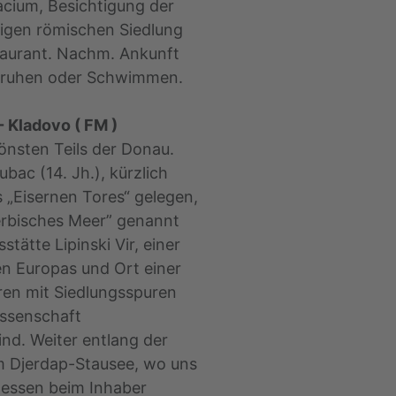
acium, Besichtigung der
tigen römischen Siedlung
staurant. Nachm. Ankunft
usruhen oder Schwimmen.
- Kladovo ( FM )
önsten Teils der Donau.
bac (14. Jh.), kürzlich
 „Eisernen Tores“ gelegen,
erbisches Meer” genannt
tätte Lipinski Vir, einer
en Europas und Ort einer
uren mit Siedlungsspuren
assenschaft
ind. Weiter entlang der
am Djerdap-Stausee, wo uns
agessen beim Inhaber