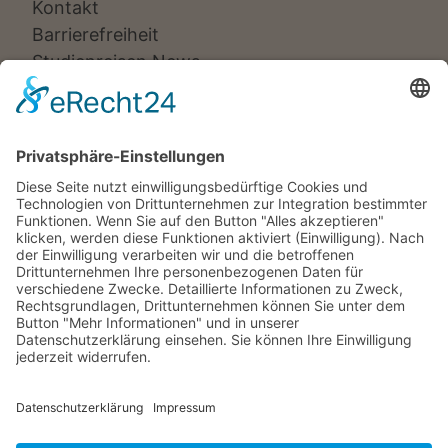
Kontakt
Barrierefreiheit
Studienreisen News
Veranstalter:
Ameropa Reisen
Bavaria Fernreisen
Berge & Meer
Gebeco
Hauser exkursionen
Meiers Weltreisen
Nicko Cruises
SKR
Studiosus
Wikinger Reisen
TUI Tours
Studiosus Kultimer