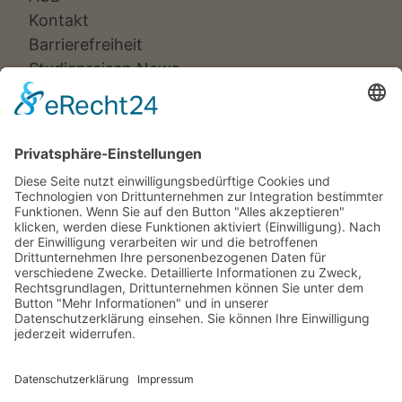
Kontakt
Barrierefreiheit
Studienreisen News
Veranstalter:
Ameropa Reisen
Bavaria Fernreisen
Berge & Meer
Gebeco
Hauser exkursionen
Meiers Weltreisen
Nicko Cruises
SKR
Studiosus
Wikinger Reisen
TUI Tours