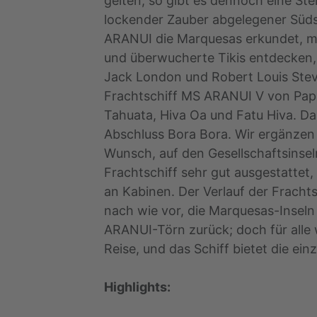
gelten, so gibt es dennoch eine S
lockender Zauber abgelegener Südse
ARANUI die Marquesas erkundet, möc
und überwucherte Tikis entdecken, 
Jack London und Robert Louis Steve
Frachtschiff MS ARANUI V von Pape
Tahuata, Hiva Oa und Fatu Hiva. Daz
Abschluss Bora Bora. Wir ergänzen 
Wunsch, auf den Gesellschaftsinseln,
Frachtschiff sehr gut ausgestatte
an Kabinen. Der Verlauf der Frachts
nach wie vor, die Marquesas-Inseln
ARANUI-Törn zurück; doch für alle 
Reise, und das Schiff bietet die einz
Highlights: