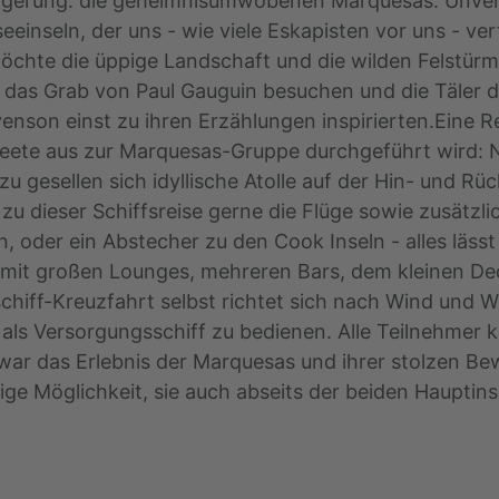
teigerung: die geheimnisumwobenen Marquesas. Unver
einseln, der uns - wie viele Eskapisten vor uns - ve
hte die üppige Landschaft und die wilden Felstürme
das Grab von Paul Gauguin besuchen und die Täler du
nson einst zu ihren Erzählungen inspirierten.Eine Re
ete aus zur Marquesas-Gruppe durchgeführt wird: N
u gesellen sich idyllische Atolle auf der Hin- und Rü
zu dieser Schiffsreise gerne die Flüge sowie zusät
 oder ein Abstecher zu den Cook Inseln - alles lässt s
t, mit großen Lounges, mehreren Bars, dem kleinen D
chiff-Kreuzfahrt selbst richtet sich nach Wind und W
 als Versorgungsschiff zu bedienen. Alle Teilnehmer
war das Erlebnis der Marquesas und ihrer stolzen Be
ige Möglichkeit, sie auch abseits der beiden Hauptinsel