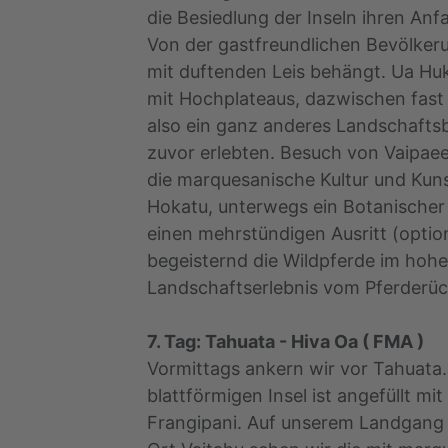
die Besiedlung der Inseln ihren A
Von der gastfreundlichen Bevölker
mit duftenden Leis behängt. Ua Huka
mit Hochplateaus, dazwischen fast
also ein ganz anderes Landschaftsbi
zuvor erlebten. Besuch von Vaipaee
die marquesanische Kultur und Kun
Hokatu, unterwegs ein Botanischer 
einen mehrstündigen Ausritt (optio
begeisternd die Wildpferde im hoh
Landschaftserlebnis vom Pferderüc
7. Tag: Tahuata - Hiva Oa ( FMA )
Vormittags ankern wir vor Tahuata. 
blattförmigen Insel ist angefüllt m
Frangipani. Auf unserem Landgang 