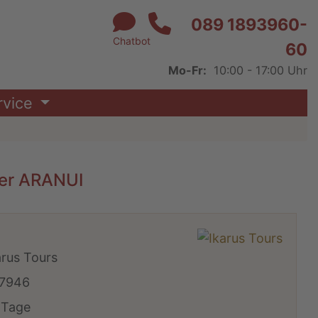
089 1893960-
Chatbot
60
Mo-Fr:
10:00 - 17:00 Uhr
rvice
der ARANUI
arus Tours
7946
 Tage