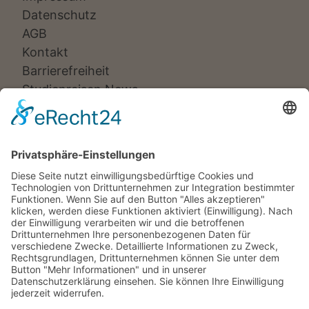
Datenschutz
AGB
Kontakt
Barrierefreiheit
Studienreisen News
Veranstalter:
Ameropa Reisen
Bavaria Fernreisen
Berge & Meer
Gebeco
Hauser exkursionen
Meiers Weltreisen
Nicko Cruises
SKR
Studiosus