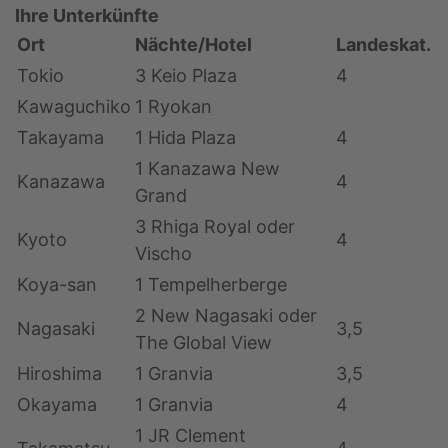
Ihre Unterkünfte
Ort
Nächte/Hotel
Landeskat.
Tokio
3 Keio Plaza
4
Kawaguchiko
1 Ryokan
Takayama
1 Hida Plaza
4
1 Kanazawa New
Kanazawa
4
Grand
3 Rhiga Royal oder
Kyoto
4
Vischo
Koya-san
1 Tempelherberge
2 New Nagasaki oder
Nagasaki
3,5
The Global View
Hiroshima
1 Granvia
3,5
Okayama
1 Granvia
4
1 JR Clement