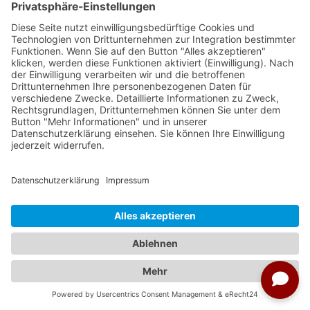
Seite drucken
Über uns:
Impressum
Datenschutz
AGB
Kontakt
Barrierefreiheit
Studienreisen News
Veranstalter:
Ameropa Reisen
Bavaria Fernreisen