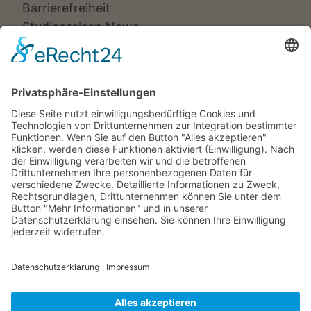
Barrierefreiheit
Studienreisen News
Veranstalter:
Ameropa Reisen
Bavaria Fernreisen
Berge & Meer
Gebeco
Hauser exkursionen
Meiers Weltreisen
Nicko Cruises
SKR
Studiosus
Wikinger Reisen
TUI Tours
Studiosus Kultimer