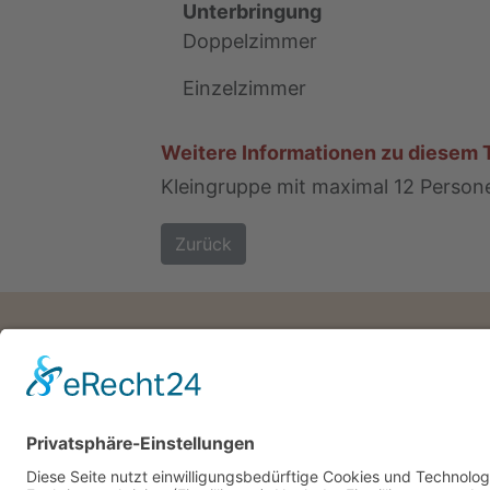
Unterbringung
Doppelzimmer
Einzelzimmer
Weitere Informationen zu diesem 
Kleingruppe mit maximal 12 Person
Zurück
Datenschutz
AGB