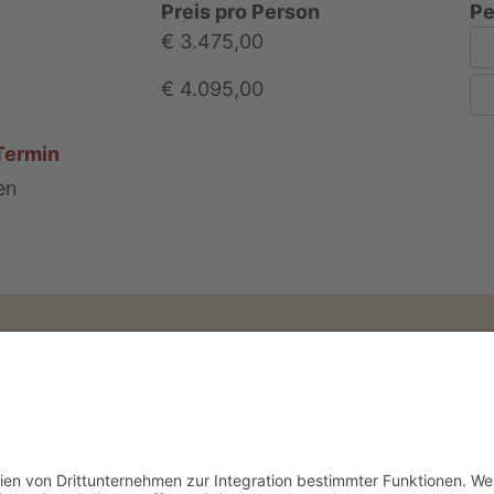
Preis pro Person
Pe
€ 3.475,00
€ 4.095,00
Termin
en
Impressum