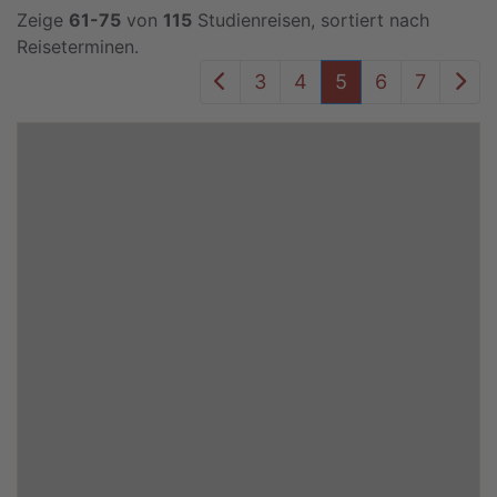
Zeige
61-75
von
115
Studienreisen, sortiert nach
Reiseterminen.
Vorheriger Seite
Näc
3
4
5
6
7