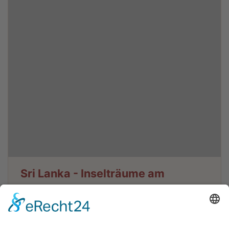
Sri Lanka - Inselträume am
Indischen Ozean - Marco Polo
Reisen
Reise-Nr: 284854